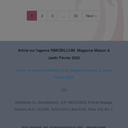
1
2
3
…
32
Next »
Article sur l'agence INMOBILLIUM, Magazine Maison &
Jardin Février 2023
Article sur l'agence INMOBILLIUM, Magazine Maison & Jardin
Février 2023
123
4NetWebs S.L (Inmobillium) - CIF: B93314003, R.M de Malaga,
Numero M.A - 122299, Tomo 5253, Libro 4160, Folio 108, Ins. 1
POLITIQUE DE CONFIDENTIALITÉ
-
MENTIONS