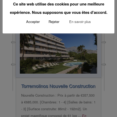
A partir de
€410,000
-
Ce site web utilise des cookies pour une meilleure
expérience. Nous supposons que vous êtes d'accord.
€608,000
Accepter
Rejeter
En savoir plus
Torremolinos
Nouvelle Construction
Nouvelle Construction : Prix à partir de €357,500
à €685,000. [Chambres: 1 - 4] [Salles de bains: 1
- 3] [Surface construite: 86m2 - 192m2]. Un
projet magnifique composé de 61 log ...
En