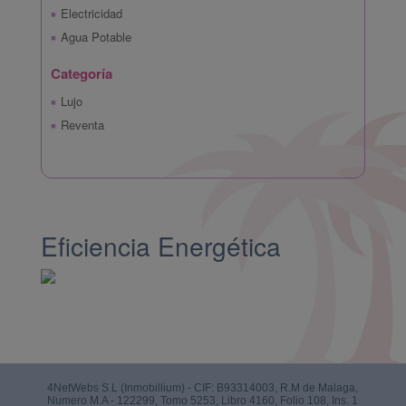
Electricidad
Agua Potable
Categoría
Lujo
Reventa
Eficiencia Energética
4NetWebs S.L (Inmobillium) - CIF: B93314003, R.M de Malaga,
Numero M.A - 122299, Tomo 5253, Libro 4160, Folio 108, Ins. 1