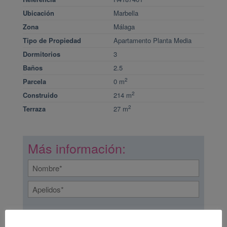
Ubicación
Marbella
Zona
Málaga
Tipo de Propiedad
Apartamento Planta Media
Dormitorios
3
Baños
2.5
2
Parcela
0 m
2
Construido
214 m
2
Terraza
27 m
Más información:
Name
(Required)
First
Last
correo
electrónico
(Required)