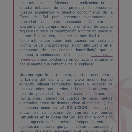
nuestros clientes. Mediante la realización de un
estudio detallado de su proyecto, le ofrecemos
nuestra experiencia y nuestro conocimiento de la
Costa del Sol para encontrar exactamente la
propiedad que está buscando. Comprar un
apartamento o comprar una villa en el sur de España
requiere un poco de organización a fin de no perder el
tiempo. Por lo tanto, siempre es más fácil tener un
único interlocutor sobre todo cuando se habla su
idioma. Si ve una propiedad (en un sitio web o en el
escaparate de una agencia inmobiliaria) que le
interesa, a continuación, sólo tiene que
enviarnos la
referencia
y nos pondremos en contacto directamente
con el agente que comercializa la propiedad.
Una ventaja:
De esta manera, usted no se enfrenta a
la barrera del idioma y así ahora mucho tiempo
evitando rellenar formularios largos y explicar de
nuevo a todos, sus criterios de búsqueda (la zona, el
tipo de propiedad, la orientación, el número de
habitaciones, número de cuartos de baño, metros
cuadrados, cerca de tiendas, vista al mar etc ..). Un
interlocutor único es
LA SOLUCIÓN
sencilla pero
eficaz en su proceso de
compra de bienes
inmuebles en la Costa del Sol
. No sólo la comisión
de la agencia será la misma (compartida entre los
agentes inmobiliarios que participan en la transacción)
pero por otra parte negociaremos el precio de compra