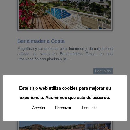
Benalmadena Costa
Magnífico y excepcional piso, luminoso y de muy buena
calidad, en venta en Benalmádena Costa, en una
urbanización con piscina y ja ...
Leer Más
€359,000
Este sitio web utiliza cookies para mejorar su
2
2
experiencia. Asumimos que está de acuerdo.
Aceptar
Rechazar
Leer más