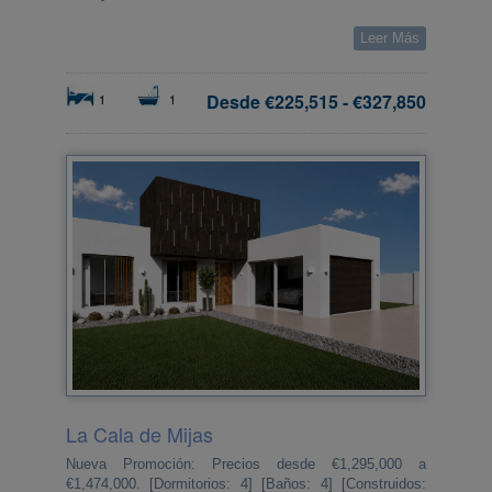
Leer Más
Desde
€225,515
-
€327,850
1
1
La Cala de Mijas
Nueva Promoción: Precios desde €1,295,000 a
€1,474,000. [Dormitorios: 4] [Baños: 4] [Construidos: