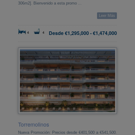
306m2]. Bienvenido a esta promo ...
Leer Más
Desde
€1,295,000
-
€1,474,000
4
4
Torremolinos
Nueva Promoción: Precios desde €401,500 a €541,500.