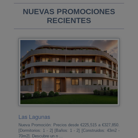
NUEVAS PROMOCIONES
RECIENTES
Las Lagunas
Nueva Promoción: Precios desde €225,515 a €327,850.
[Dormitorios: 1 - 2] [Baños: 1 - 2] [Construidos: 43m2 -
70m2]. Descubre un n ...